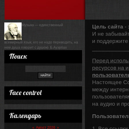
Музыка — единственный
Цель сайта
- 
И не забывайт
и поддержите
всемирный язык, его не надо переводить, на
___________
нем душа говорит с душою.
Б.Ауэрбах
Поиск
Перед испол
ресурсов на и
пользовател
Настоящее Со
между интерн
Face control
пользователя
на аудио и пр
Календарь
Пользовател
«
Август 2026
»
1. Все ссылки