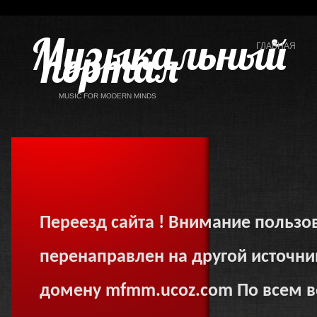
Музыкальный
портал
ГЛАВНАЯ
MUSIC FOR MODERN MINDS
Переезд сайта ! Внимание пользо
перенаправлен на другой источни
домену mfmm.ucoz.com
По всем в