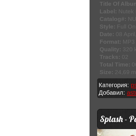
Title Of Albu
Label:
Nutek 
Catalog#:
NU
Style:
Full On
Date:
08 April
Format:
MP3
Quality:
320 k
Tracks:
02
Total Time:
0
Size:
24,69 
Категория:
p
Добавил:
ast
Splash - P