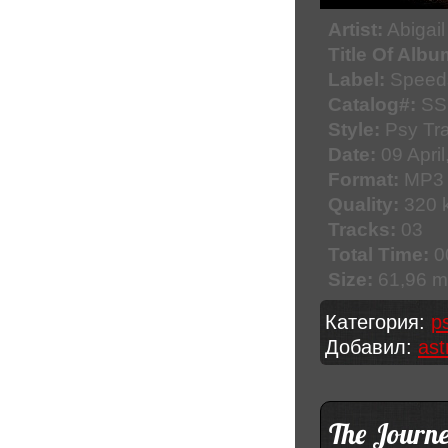
Artist:
Abigai
Title Of Albu
Label:
Speed
Catalog#:
SS
Style:
Psy Tr
Date:
09 April
Format:
MP3
Quality:
320 k
Tracks:
03
Total Time:
0
Size:
61,96 
Категория:
p
Добавил:
ast
The Journe