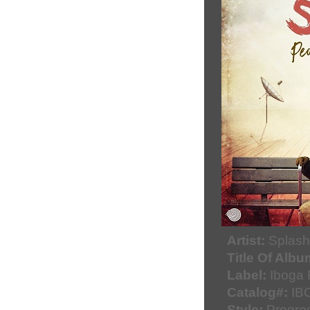
Artist:
Splash
Title Of Albu
Label:
Iboga 
Catalog#:
IB
Style:
Progres