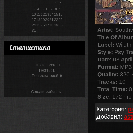
1
2
3
4
5
6
7
8
9
10
11
12
13
14
15
16
17
18
19
20
21
22
23
24
25
26
27
28
29
30
Artist:
Southw
31
Title Of Albu
Label:
Wildth
Статистика
Style:
Psy Tr
Date:
08 April
Онлайн всего:
1
Format:
MP3
Гостей:
1
Quality:
320 k
Пользователей:
0
Tracks:
10
Total Time:
0
Сегодня забегали:
Size:
172 mb
Категория:
p
Добавил:
ast