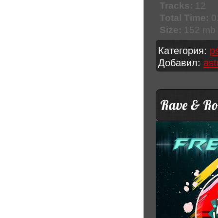
Tracks:
12
Total Time:
0
Size:
152 mb
Категория:
p
Добавил:
ast
Rave & Rol