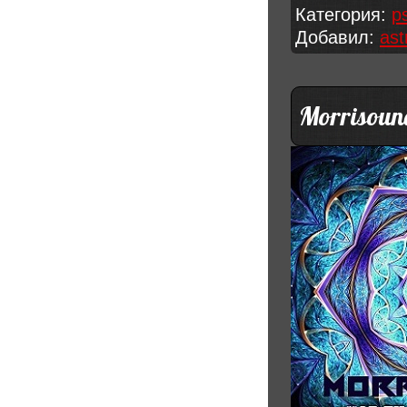
Категория:
p
Добавил:
ast
Morrisound