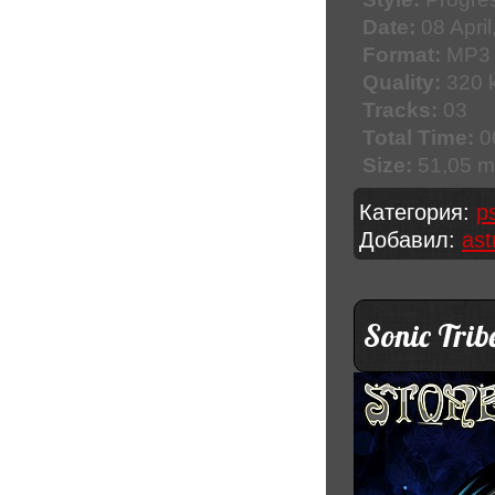
Date:
08 April
Format:
MP3
Quality:
320 k
Tracks:
03
Total Time:
0
Size:
51,05 
Категория:
p
Добавил:
ast
Sonic Trib