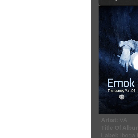
Artist:
VA
Title Of Albu
Label:
Iboga 