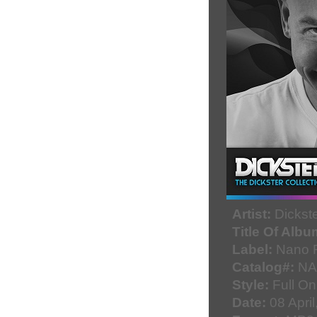
Artist:
Dickst
Title Of Albu
Label:
Nano 
Catalog#:
NA
Style:
Full On
Date:
08 April