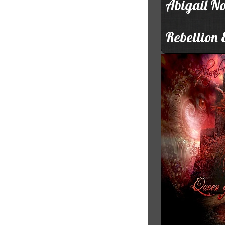
Abigail N
Rebellion 