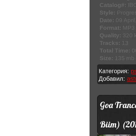
Catalog#:
IB
Style:
Progres
Date:
09 April
Format:
MP3
Quality:
320 k
Tracks:
13
Total Time:
0
Size:
135 mb
Категория:
p
Добавил:
ast
Goa Tranc
Biim) (20