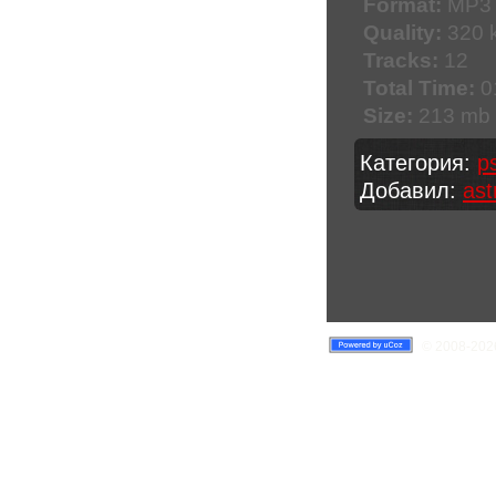
Format:
MP3
Quality:
320 k
Tracks:
12
Total Time:
0
Size:
213 mb
Категория:
p
Добавил:
ast
© 2008-2