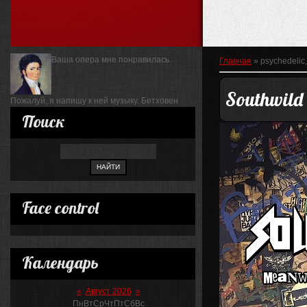
Ваша опера мне понравилась.
Главная
»
psychedelic,
Southwild
Пожалуй, я напишу к ней музыку.
Бетховен
Поиск
Face control
Календарь
«
Август 2026
»
Пн
Вт
Ср
Чт
Пт
Сб
Вс