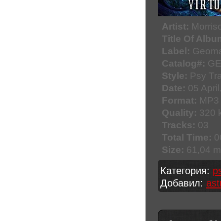
Artist:
Morris
Title Of Albu
Label:
Geomag
Catalog#:
GE
Style:
Psy Tr
Date:
05 April
Format:
MP3
Quality:
320 k
Tracks:
03
Total Time:
0
Size:
61,04 
Категория:
p
Добавил:
ast