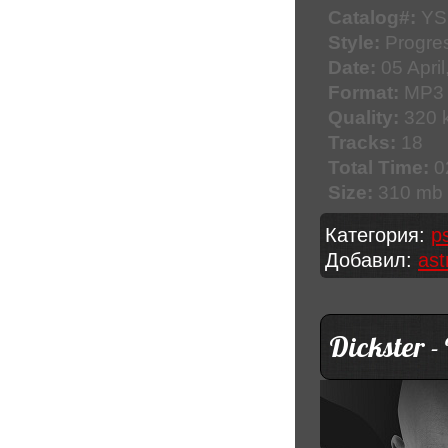
Catalog#:
YS
Style:
Progres
Date:
05 April
Format:
MP3
Quality:
320 k
Tracks:
18
Total Time:
0
Size:
310 mb
Категория:
p
Добавил:
ast
Dickster -