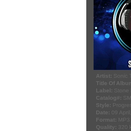
Artist:
Sonic T
Title Of Albu
Label:
Stone
Catalog#:
SM
Style:
Progres
Date:
09 April
Format:
MP3
Quality:
320 k