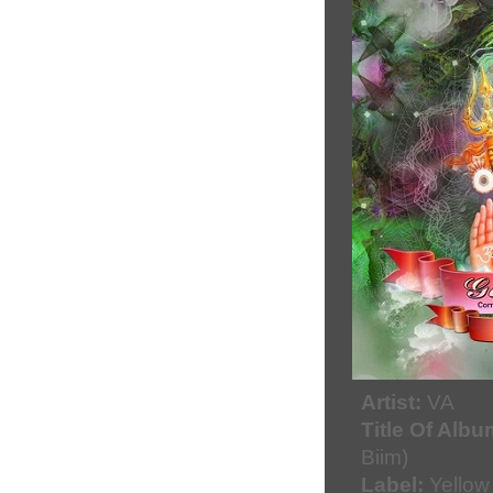
Artist:
VA
Title Of Albu
Biim)
Label:
Yellow