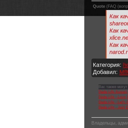
Quote
(
FAQ (вопр
Как ка
shareo
Как кач
xlice.n
Как ка
narod.
Категория
:
h
Добавил
:
Mf
Вас также могут
Dada Life August 
Dada Life - Love 
Dada Life - Let's
Dada Life - Just 
Владельцы, адми