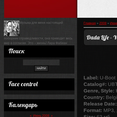
Музыка для меня настоящий
Главная
»
2008
»
Июн
Dada Life - 
поборник справедливости, она приводит весь
мир в согласие. Это – жизнь!
Лара Фабиан
Поиск
Label:
U-Boot
Face control
Catalog#:
UBT
Genre, Style:
Country:
Belg
Календарь
Release Date:
Format:
MP3,
«
Июнь 2008
»
Size:
63 мб