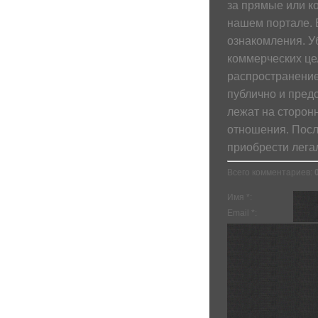
за прямые или к
нашем портале. 
ознакомления. У
коммерческих це
распространение
публично и пред
лежат на сторонн
отношения. Посл
приобрести лега
Всего комментариев
:
Имя *:
Email *: