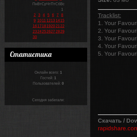
Пн
Вт
Ср
Чт
Пт
Сб
Вс
1
Tracklist:
2
3
4
5
6
7
8
9
10
11
12
13
14
15
1. Your Favouri
16
17
18
19
20
21
22
2. Your Favouri
23
24
25
26
27
28
29
30
3. Your Favouri
4. Your Favour
Статистика
5. Your Favour
Онлайн всего:
1
Гостей:
1
Пользователей:
0
Сегодня забегали:
Скачать / Do
rapidshare.co