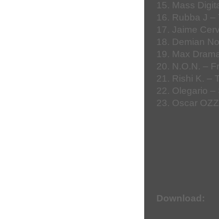
15. Mass Digit
16. Rubba J – 
17. Jaime Cer
18. Demian No
19. Max Drama
20. N.O.N. – 
21. Rishi K. – 
22. Olegario – 
23. Oscar OZZ
Download: