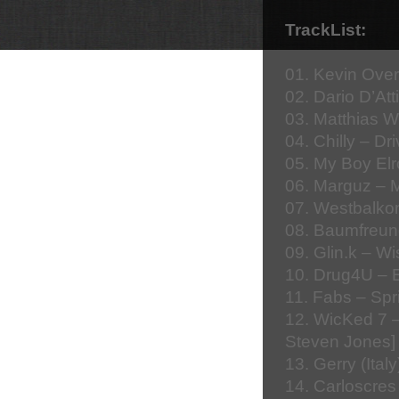
TrackList:
01. Kevin Ove
02. Dario D’At
03. Matthias W
04. Chilly – Dr
05. My Boy El
06. Marguz – 
07. Westbalko
08. Baumfreun
09. Glin.k – W
10. Drug4U – 
11. Fabs – Spr
12. WicKed 7 –
Steven Jones]
13. Gerry (Ital
14. Carloscres