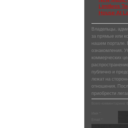
Limitless T
House At La
Владельцы, адми
за прямые или к
нашем портале. 
ознакомления. У
коммерческих це
распространение
публично и пред
лежат на сторонн
отношения. Посл
приобрести лега
Всего комментариев
:
Имя *:
Email *: