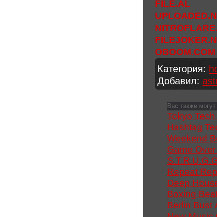
FILE.AL
UPLOADED.N
NITROFLARE
FILEJOKER.
OBOOM.COM
Категория
:
h
Добавил
:
ast
Вас также могут
Tokyo Tech 
Hashtag Te
Weekend Bea
Game Over 
S.T.R.U.G.G
Repeat Repe
Deep House 
Boxing Beat
Berlin Bust
New Music G