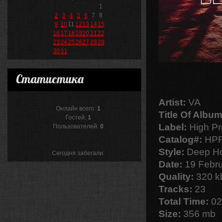
1
2
3
4
5
6
7
8
9
10
11
12
13
14
15
16
17
18
19
20
21
22
23
24
25
26
27
28
29
30
31
Статистика
Artist:
VA
Онлайн всего:
1
Title Of Album
Гостей:
1
Label:
High Pr
Пользователей:
0
Catalog#:
HPF
Style:
Deep H
Сегодня забегали:
Date:
19 Febru
Quality:
320 kb
Tracks:
23
Total Time:
02
Size:
356 mb