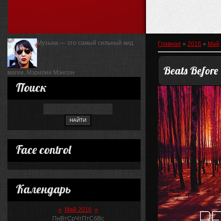
Музыка — это самый сильный вид
Главная
»
2016
»
Май
Beats Before
магии.
Мэрилин Мэнсон
Поиск
Face control
Календарь
«
Май 2016
»
Пн
Вт
Ср
Чт
Пт
Сб
Вс