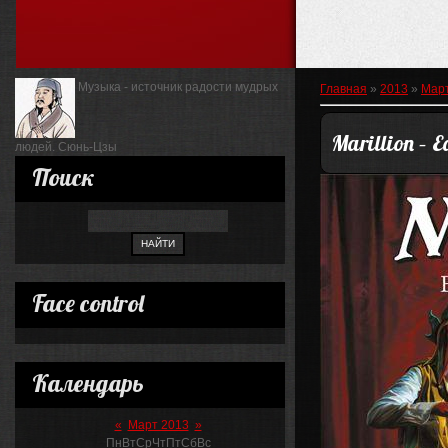
Музыка - источник радости мудрых
Главная
»
2013
»
Мар
Marillion – E
людей.
Сюнь-Цзы
Поиск
Face control
Календарь
«
Март 2013
»
Пн
Вт
Ср
Чт
Пт
Сб
Вс