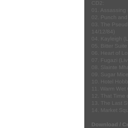
CD2:
01. Assassing
02. Punch and
03. The Pseud
14/12/84)
04. Kayleigh 
05. Bitter Sui
06. Heart of L
07. Fugazi (L
08. Slainte Mh
09. Sugar Mice
10. Hotel Hobb
11. Warm Wet C
12. That Time 
13. The Last S
14. Market Squ
Download / С