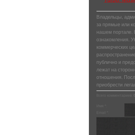
Владельцы, адми
за прямые или к
нашем портале. 
ознакомления. У
коммерческих це
распространение
публично и пред
лежат на сторонн
отношения. Посл
приобрести лега
Всего комментариев
:
Имя *:
Email *: