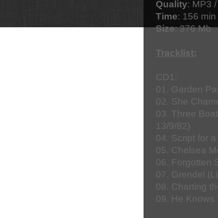
Quality
: MP3 
Time
: 156 min
Size
: 376 Mb
Tracklist:
CD1:
01. Garden Par
02. She Chamel
03. Three Boat
13/9/82)
04. Script for 
05. Chelsea M
06. Forgotten 
07. Grendel (L
08. Charting t
09. He Knows Y