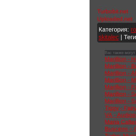
Turbobit.net
Uploaded.net
Категория
:
r
skitalec
|
Теги
Вас также могут
Marillion - 
Marillion - 
Marillion - 
Marillion - 
Marillion - 
Marillion -
Marillion - 
Tiggy - Fair
VA - Audiop
Maria Calla
Buscemi – C
Turbo: Musi