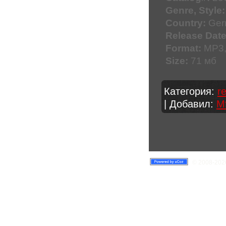
Genre, Style:
Country:
Ger
Release Date
Format:
MP3
Size:
71 мб
Категория:
r
| Добавил:
M
© 2008-2