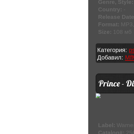
Genre, Style:
Country:
-
Release Date
Format:
MP3
Size:
108 мб
Категория:
p
Добавил:
Mf
Prince - D
Label:
Warner
Catalog#:
25