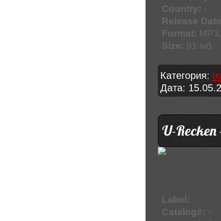
Country:
-
Release Date
Format:
MP3,
Size:
91 мб
Категория:
t
Дата:
15.05.
U-Recken 
Label:
-
Catalog#:
-