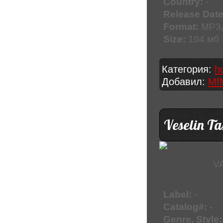
Country:
-
Release Date
Format:
MP3,
Size:
104 мб
Категория:
h
Добавил:
Mf
Veselin Ta
VA
Label:
-
Catalog#:
-
Genre, Style: