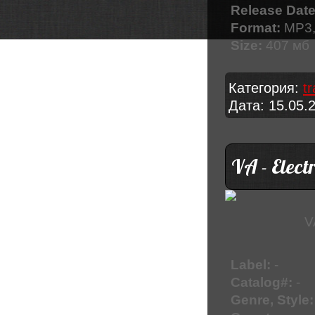
Release Date
Format:
MP3,
Size:
407 мб
Категория:
t
Дата:
15.05.
VA - Elect
V
Label:
-
Catalog#:
-
Genre, Style: