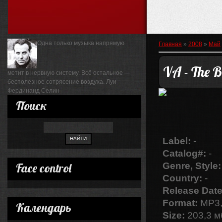
Одна только музыка напрямую
Главная
»
2008
»
Май
VA - The B
метит в нервную систему. Всё остальное —
бесполезное сотрясение воздуха.
Луи-
Фердинанд Селин
Поиск
Label:
-
Catalog#:
-
Face control
Genre, Style:
Country:
-
Release Date
Format:
MP3,
Календарь
Size:
203,3 м