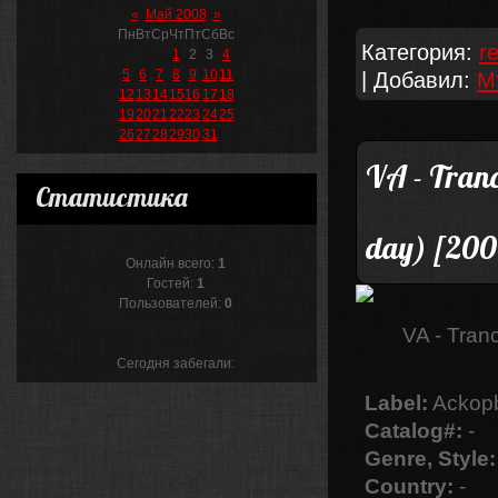
«
Май 2008
»
Пн
Вт
Ср
Чт
Пт
Сб
Вс
Категория:
r
1
2
3
4
5
6
7
8
9
10
11
| Добавил:
M
12
13
14
15
16
17
18
19
20
21
22
23
24
25
26
27
28
29
30
31
VA - Tranc
Статистика
day) [200
Онлайн всего:
1
Гостей:
1
Пользователей:
0
VA - Tran
Сегодня забегали:
Label:
Ackopb
Catalog#:
-
Genre, Style:
Country:
-