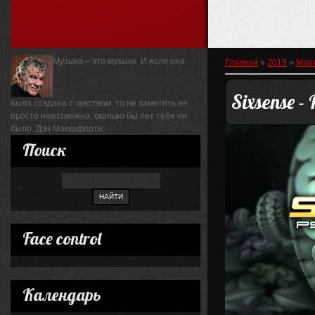
Музыка – это музыка. И если она
Главная
»
2019
»
Мар
Sixsense -
была создана с чувством, то не заметить ее
просто невозможно, сколько бы лет тебе ни
было.
Дэн Маккаферти
Поиск
Face control
Календарь