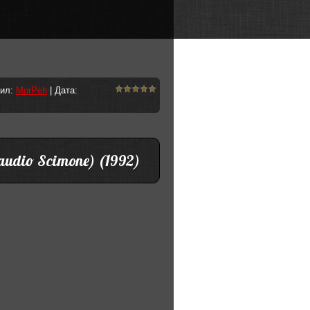
вил:
MorPeh
| Дата:
Claudio Scimone) (1992)