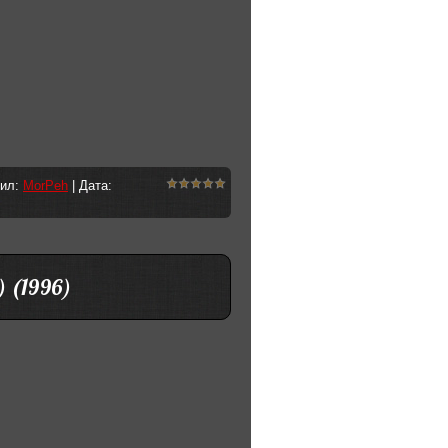
вил:
MorPeh
| Дата:
) (1996)