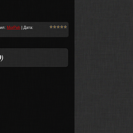
вил:
MorPeh
| Дата:
0)