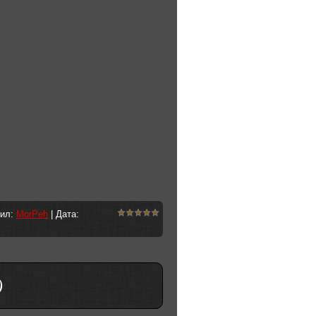
вил:
MorPeh
| Дата:
)