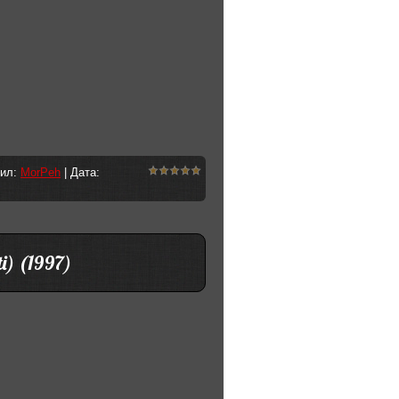
вил:
MorPeh
| Дата:
ti) (1997)