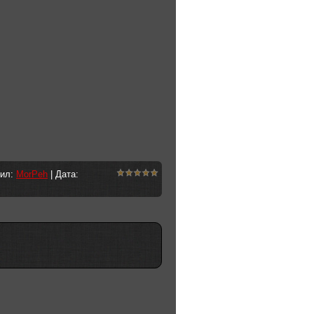
вил:
MorPeh
| Дата: