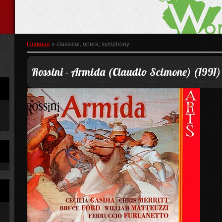
Главная
»
classical, opera, symphony
Rossini - Armida (Claudio Scimone) (1991)