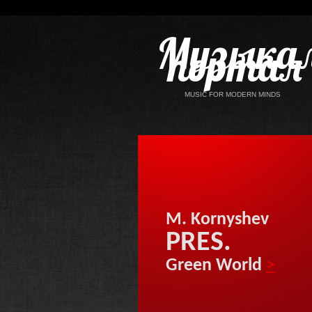
Музыка
портал
MUSIC FOR MODERN MINDS
M. Kornyshev
PRES.
Green World
>