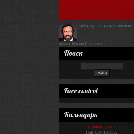
Чтобы слушать музыку, мозги не
нужны.
Лучано Паваротти
Поиск
Face control
Календарь
«
Август 2026
»
Пн
Вт
Ср
Чт
Пт
Сб
Вс