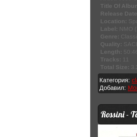
Title Of Albu
Release Date
Location:
Spa
Label:
NMO (
Genre:
Classi
Quality:
SACD
Length:
50:4
Tracks:
11
Total Size:
3.
Категория:
c
Добавил:
Mo
Rossini - 