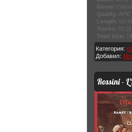
Genre:
Classi
Quality:
APE 
Length:
02:49
Tracks:
52 (3
Total Size:
78
Категория:
c
Добавил:
Mo
Rossini - 