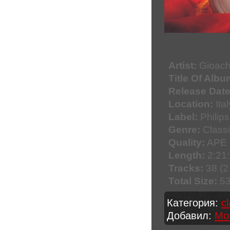
Artist:
Gioachi
Title Of Albu
Release Date
Location:
Ital
Label:
Philips
Genre:
Classi
Quality:
APE 
Length:
2:21:
Tracks:
38 (2
Total Size:
53
Категория:
c
Добавил:
Mo