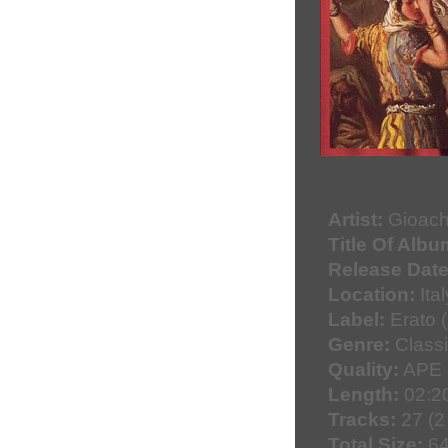
Artist:
Gioachi
Title Of Albu
Release Date
Location:
Ital
Label:
Erato 
Genre:
Classi
Quality:
APE 
Length:
02:20
Tracks:
27 (2
Total Size:
64