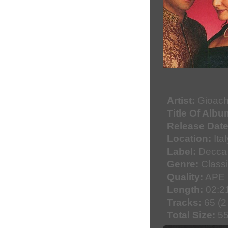
Artist:
Gioachi
Title Of Albu
Release Date
Location:
Ital
Label:
Decca 
Genre:
Classi
Quality:
APE 
Length:
02:21
Tracks:
65 (2
Total Size:
55