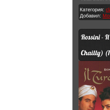
Категория:
c
Добавил:
Mo
Rossini - I
Chailly) (