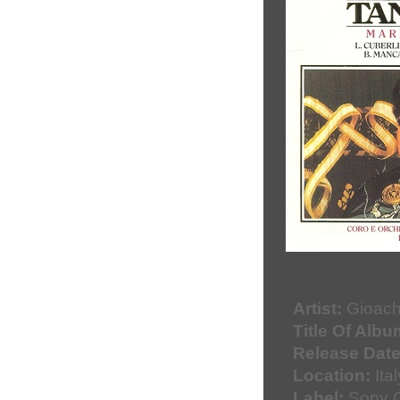
Artist:
Gioachi
Title Of Albu
Release Date
Location:
Ital
Label:
Sony C