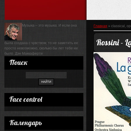
Музыка – это музыка. И если она
Главная
»
classical, o
Rossini - 
была создана с чувством, то не заметить ее
просто невозможно, сколько бы лет тебе ни
было.
Дэн Маккаферти
Поиск
Face control
Календарь