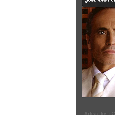
Artist:
José C