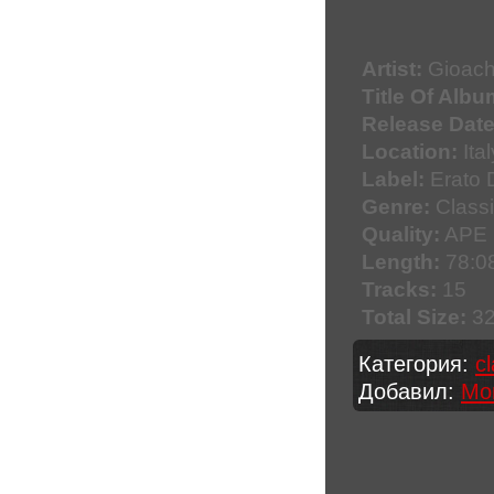
Artist:
Gioach
Title Of Albu
Release Date
Location:
Ital
Label:
Erato 
Genre:
Classi
Quality:
APE 
Length:
78:0
Tracks:
15
Total Size:
32
Категория:
c
Добавил:
Mo