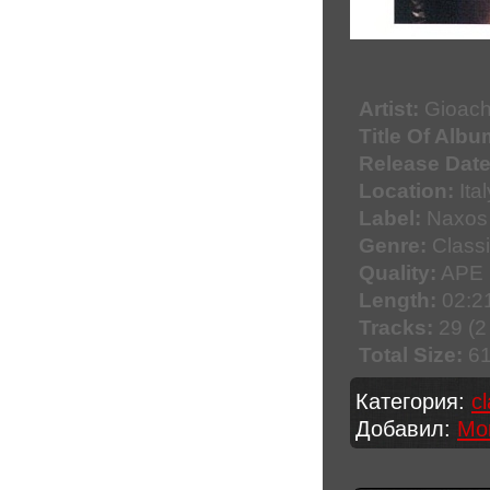
Artist:
Gioachi
Title Of Albu
Release Date
Location:
Ital
Label:
Naxos 
Genre:
Classi
Quality:
APE 
Length:
02:21
Tracks:
29 (2
Total Size:
61
Категория:
c
Добавил:
Mo