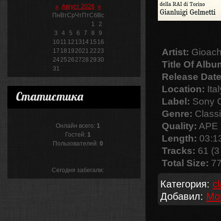
«
Август 2026
»
Пн
Вт
Ср
Чт
Пт
Сб
Вс
1
2
3
4
5
6
7
8
9
10
11
12
13
14
15
16
Artist:
Gioachi
17
18
19
20
21
22
23
24
25
26
27
28
29
30
Title Of Albu
31
Release Date
Location:
Ital
Статистика
Label:
Sony C
Genre:
Classi
Quality:
APE 
Онлайн всего:
1
Гостей:
1
Length:
03:13
Пользователей:
0
Tracks:
61 (3
Total Size:
77
Сегодня забегали:
Категория:
c
Добавил:
Mo