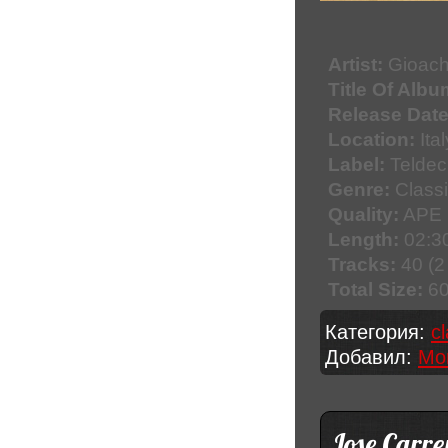
Artist:
Gioach
Title Of Albu
Release Date
Location:
Ital
Label:
Teldec
Genre:
Classi
Quality:
APE 
Length:
02:30
Tracks:
40 (2
Total Size:
60
Категория:
c
Добавил:
Mo
Jose Carr