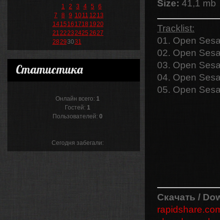
Size:
41,1 mb
1
2
3
4
5
6
7
8
9
10
11
12
13
14
15
16
17
18
19
20
Tracklist:
21
22
23
24
25
26
27
01. Open Sesa
28
29
30
31
02. Open Sesa
03. Open Sesa
Статистика
04. Open Sesa
05. Open Sesa
Онлайн всего:
1
Гостей:
1
Пользователей:
0
Сегодня забегали:
Скачать / Do
rapidshare.co