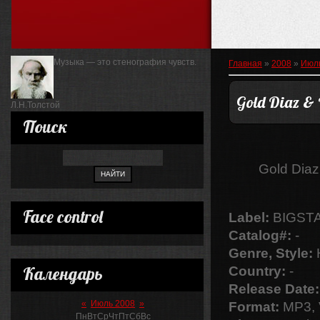
Музыка — это стенография чувств.
Главная
»
2008
»
Июл
Gold Diaz &
Л.Н.Толстой
Поиск
Gold Dia
Face control
Label:
BIGST
Catalog#:
-
Genre, Style:
Календарь
Country:
-
Release Date:
«
Июль 2008
»
Format:
MP3, 
Пн
Вт
Ср
Чт
Пт
Сб
Вс