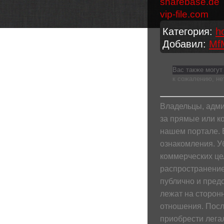
sharebase.de
vip-file.com
Категория
:
h
Добавил
:
Mf
Вас также могут
к сожалению, не
Владельцы, адми
за прямые или к
нашем портале. 
ознакомления. У
коммерческих це
распространение
публично и пред
лежат на сторонн
отношения. Посл
приобрести лега