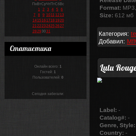
Release Date
Пн
Вт
Ср
Чт
Пт
Сб
Вс
Format:
MP3,
1
2
3
4
5
6
Size:
612 мб
7
8
9
10
11
12
13
14
15
16
17
18
19
20
21
22
23
24
25
26
27
28
29
30
31
Категория:
t
Добавил:
Mf
Статистика
Lulu Rouge
Онлайн всего:
1
Гостей:
1
Пользователей:
0
Сегодня забегали:
Label:
-
Catalog#:
-
Genre, Style:
Country:
-