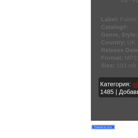
VA - F
Label:
Fabric
Catalog#:
-
Genre, Style:
Country:
UK
Release Date
Format:
MP3,
Size:
103 mb
Категория:
e
1485 | Доба
© 2008-2