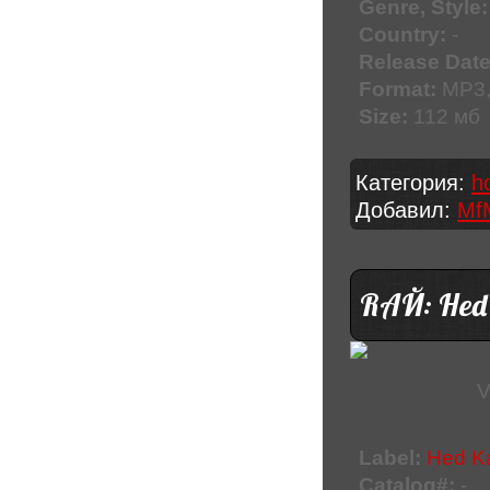
Genre, Style:
Country:
-
Release Date
Format:
MP3,
Size:
112 мб
Категория:
h
Добавил:
Mf
RАЙ: Hed K
V
Label:
Hed K
Catalog#:
-