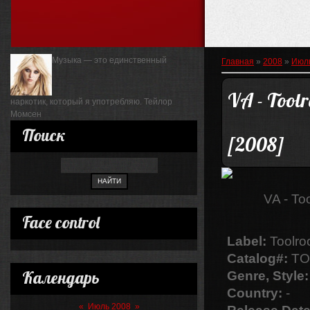
Музыка — это единственный
Главная
»
2008
»
Июл
VA - Toolr
наркотик, который я употребляю.
Тейлор
Момсен
Поиск
[2008]
VA - To
Face control
Label:
Toolr
Catalog#:
TO
Календарь
Genre, Style:
Country:
-
«
Июль 2008
»