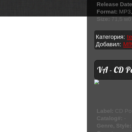
Release Date
Format:
MP3,
Size:
71,5 мб
Категория:
t
Добавил:
Mf
VA - CD P
Label:
CD Po
Catalog#:
-
Genre, Style: