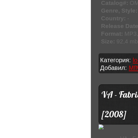
Catalog#:
OM
Genre, Style:
Country:
-
Release Date
Format:
MP3,
Size:
92,4 mb
Категория:
lo
Добавил:
Mf
VA - Fabri
[2008]