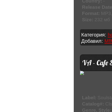
Country:
-
Release Date
Format:
MP3,
Size:
232 мб
Категория:
h
Добавил:
Mf
VA - Cafe 
Label:
Soulst
Catalog#:
Cl
Genre, Style: