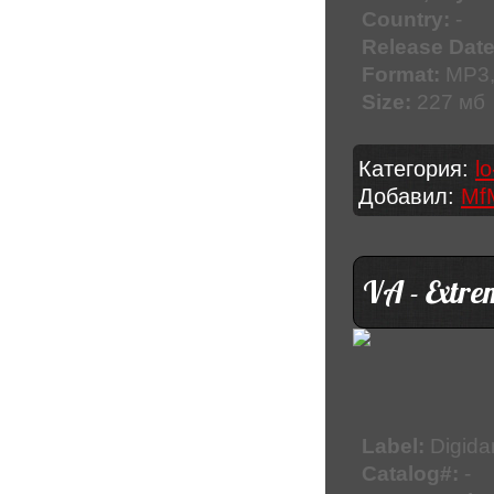
Country:
-
Release Date
Format:
MP3,
Size:
227 мб
Категория:
lo
Добавил:
Mf
VA - Extr
Label:
Digida
Catalog#:
-