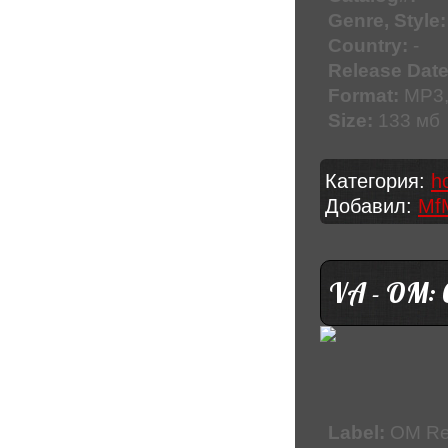
Genre, Style:
Country:
-
Release Date
Format:
MP3,
Size:
133 мб
Категория:
h
Добавил:
Mf
VA - OM: C
Label:
OM Re