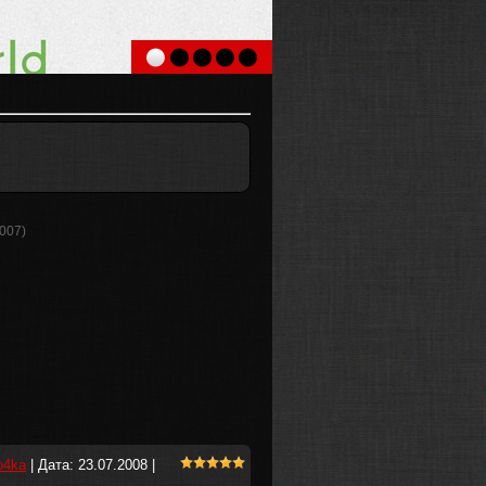
2007)
o4ka
| Дата:
23.07.2008
|