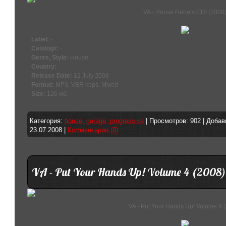
VA - House Rebels 016 (2008
Label:
-
Catalog#:
-
Genre, Style:
House
Country:
-
Release Date:
12 July 2008
Format:
MP3, VBR kbps, Mixed
Size:
126 мб
Категория:
house, garage, progressive
| Просмотров: 902 | Доба
23.07.2008
|
Комментарии (0)
VA - Put Your Hands Up! Volume 4 (2008)
VA - Put Your Hands Up! Volume 4 