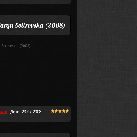
Marga Sotirovska (2008)
 Sotirovska (2008)
o4ka
| Дата:
23.07.2008
|