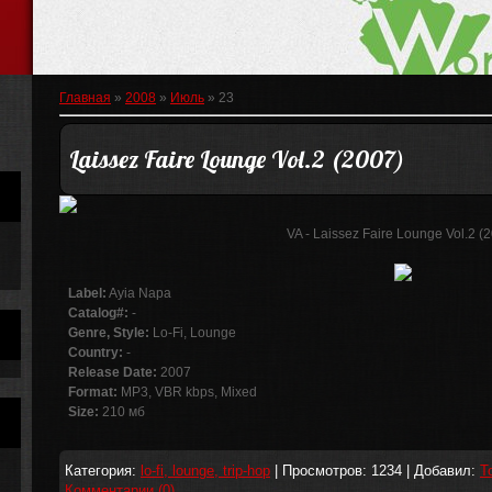
Главная
»
2008
»
Июль
»
23
Laissez Faire Lounge Vol.2 (2007)
VA - Laissez Faire Lounge Vol.2 (
Label:
Ayia Napa
Catalog#:
-
Genre, Style:
Lo-Fi, Lounge
Country:
-
Release Date:
2007
Format:
MP3, VBR kbps, Mixed
Size:
210 мб
Категория:
lo-fi, lounge, trip-hop
| Просмотров: 1234 | Добавил:
T
Комментарии (0)