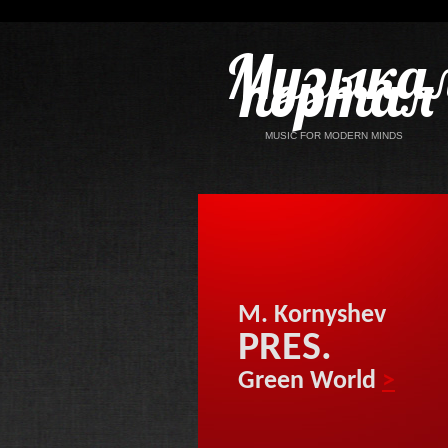
Музыка
портал
MUSIC FOR MODERN MINDS
M. Kornyshev
PRES.
Green World
>