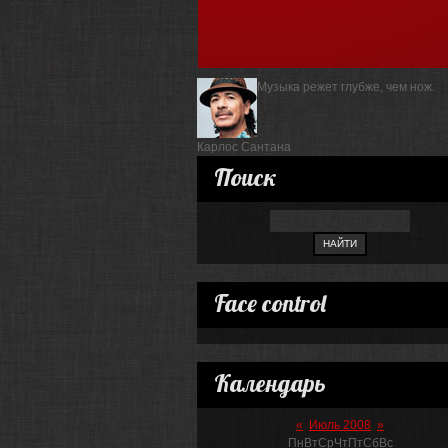
Музыка режет глубже, чем нож.
Карлос Сантана
Поиск
Face control
Календарь
«
Июль 2008
»
Пн
Вт
Ср
Чт
Пт
Сб
Вс