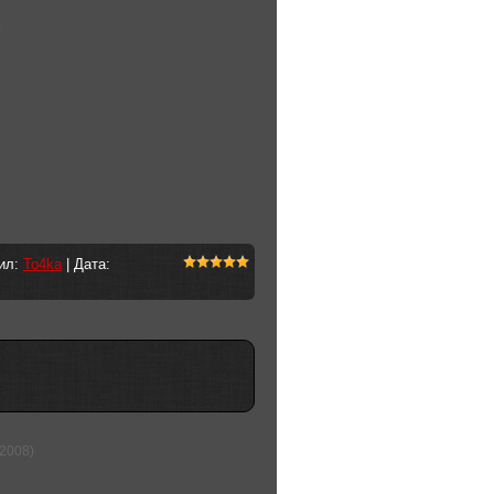
)
вил:
To4ka
| Дата:
(2008)