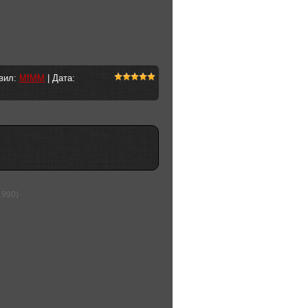
авил:
MfMM
| Дата:
1990)