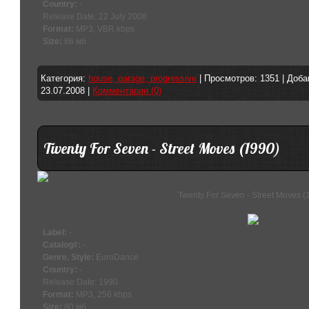
Country:
-
Release Date: 22 July 2008
Format:
MP3, VBR kbps
Size:
86 мб
Категория:
house, garage, progressive
| Просмотров: 1351 | Доб
23.07.2008
|
Комментарии (0)
Twenty For Seven - Street Moves (1990)
Twenty For Seven - Street Moves (
Label:
-
Catalog#:
-
Genre, Style:
EuroDance
Country:
-
Release Date: 1990
Format:
MP3, 256 kbps
Size:
80 мб