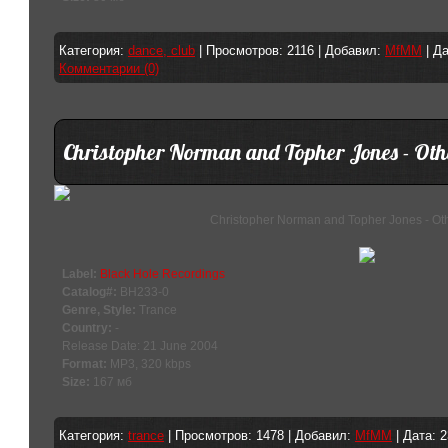
Категория:
dance, club
| Просмотров: 2116 | Добавил:
MfMM
| Д
Комментарии (0)
Christopher Norman and Topher Jones - Ot
Christopher Norman and Topher Jones - Oth
Label:
Black Hole Recordings
Catalog#:
BH233-0
Genre, Style:
Trance
Country:
-
Release Date: 21 June 2004
Format:
MP3, 320 kbps
Size:
167 мб
Категория:
trance
| Просмотров: 1478 | Добавил:
MfMM
| Дата:
2