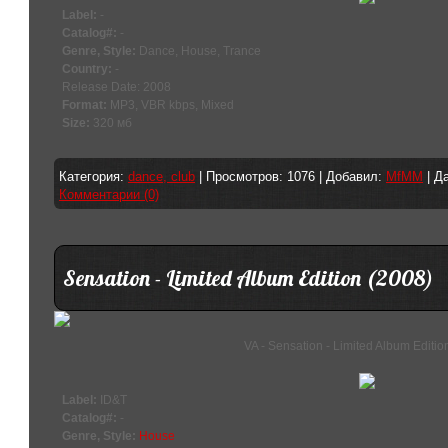
Label:
-
Catalog#:
-
Genre, Style:
Dance, House, Trance
Country:
-
Release Date: 2008
Format:
MP3, VBR kbps, Mixed
Size:
320 мб
Категория:
dance, club
| Просмотров: 1076 | Добавил:
MfMM
| Д
Комментарии (0)
Sensation - Limited Album Edition (2008)
VA - Sensation - Limited Album Editio
Label:
ID&T
Catalog#:
-
Genre, Style:
House