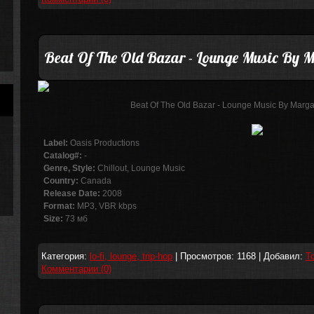
Beat Of The Old Bazar - Lounge Music By 
Beat Of The Old Bazar - Lounge Music By Marga
Label:
Oasis Productions
Catalog#:
-
Genre, Style:
Chillout, Lounge Music
Country:
Canada
Release Date:
2008
Format:
MP3, VBR kbps
Size:
73 мб
Категория:
lo-fi, lounge, trip-hop
| Просмотров: 1168 | Добавил:
T
Комментарии (0)