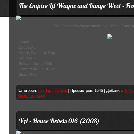
The Empire Lil Wayne and Kanye West - Fr
The Empire Lil Wayne and Kanye West - From Ano
Label:
-
Catalog#:
-
Genre, Style:
Hip Hop
Country:
-
Release Date:
2008
Format:
MP3, VBR kbps
Size:
73 мб
Категория:
rap, hip-hop, r&b
| Просмотров: 1646 | Добавил:
To4k
Комментарии (0)
VA - House Rebels 016 (2008)