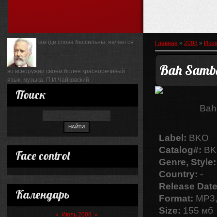
Там где слова бессильны, является
Главная
»
2008
»
Июл
Bah Samba
во всеоружии своём более красноречивый
язык, музыка.
П.И.Чайковский
Поиск
Bah
Label:
BKO
Catalog#:
BK
Face control
Genre, Style:
Country:
-
Release Date
Календарь
Format:
MP3,
Size:
155 мб
«
Июль 2008
»