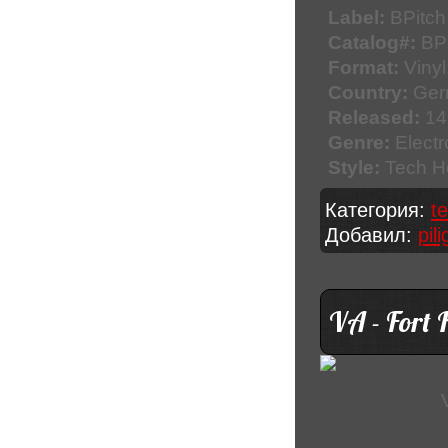
Label:
BPitch
Catalog#:
BP
Format:
Vinyl
Country:
Ger
Released:
14
Genre:
Electr
Style:
Tech H
Категория:
t
Добавил:
pil
VA - Fort 