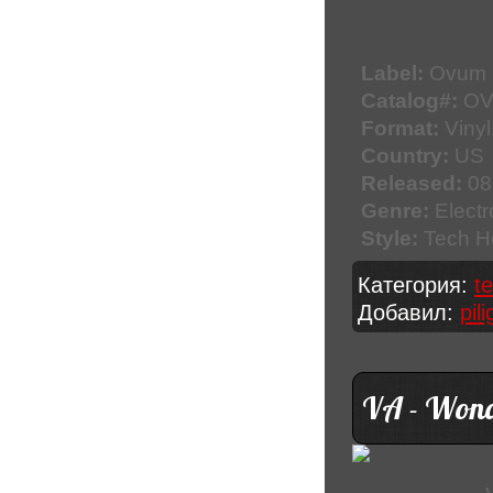
Label:
Ovum 
Catalog#:
OV
Format:
Vinyl
Country:
US
Released:
08
Genre:
Electr
Style:
Tech H
Категория:
t
Добавил:
pil
VA - Wond