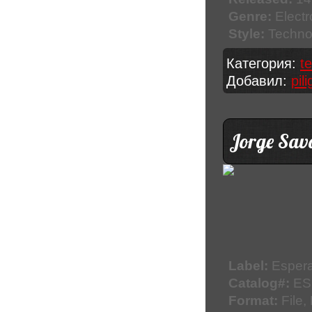
Genre:
Electr
Style:
Techno,
Категория:
t
Добавил:
pil
Jorge Savo
Label:
Esper
Catalog#:
ES
Format:
File,