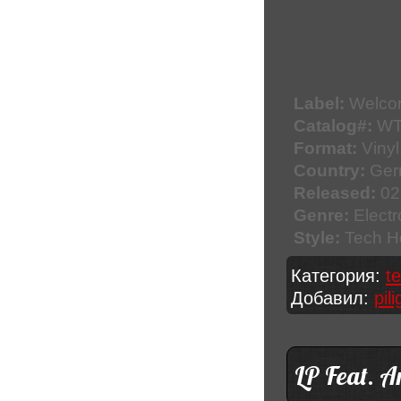
Label:
Welco
Catalog#:
WT
Format:
Vinyl
Country:
Ger
Released:
02
Genre:
Electr
Style:
Tech H
Категория:
t
Добавил:
pil
LP Feat. A