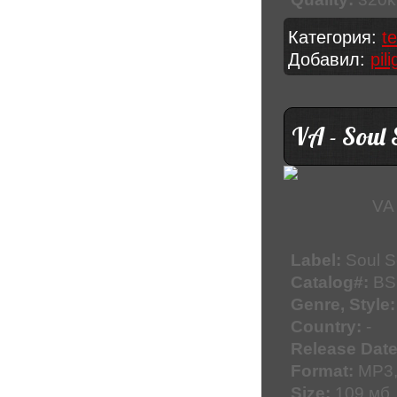
Категория:
t
Добавил:
pil
VA - Soul 
VA 
Label:
Soul S
Catalog#:
BS
Genre, Style:
Country:
-
Release Date
Format:
MP3,
Size:
109 мб