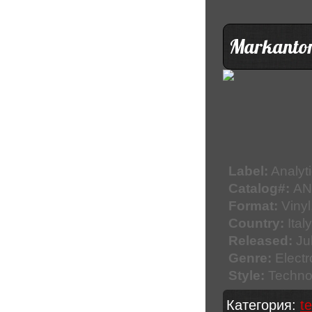
Markantoni
Label:
Analyti
Catalog#:
AN
Format:
Vinyl
Country:
Italy
Released:
Ju
Genre:
Electr
Style:
Techno
Категория:
t