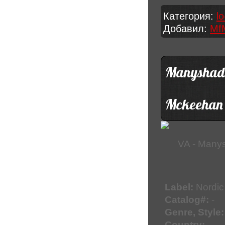
Категория:
lo
Добавил:
Mf
Manyshades
Mckeehan
VA - Many
Label:
Nordic
Catalog#:
-
Genre, Style:
Country:
-