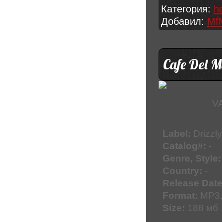
Категория:
h
Добавил:
Mf
Cafe Del M
VA
Label:
Drizzl
Catalog#:
-
Genre, Style:
Country:
-
Release Date
Format:
MP3,
Size:
188 мб