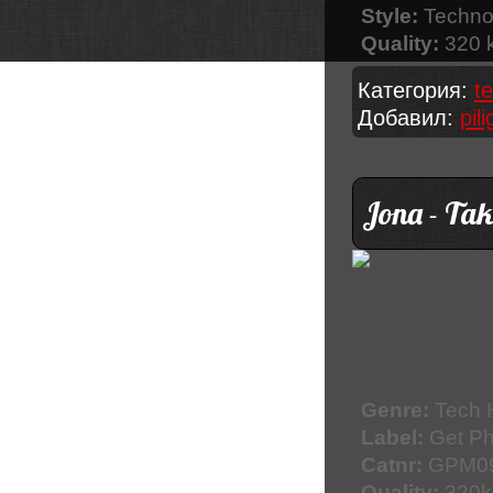
Style:
Techno,
Quality:
320 
Категория:
t
Добавил:
pil
Jona - Tak
Genre:
Tech 
Label:
Get Ph
Catnr:
GPM0
Quality:
320kb