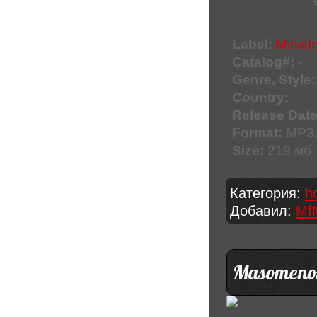
Label:
Minist
Catalog#:
-
Genre, Style:
Country:
-
Release Date
Format:
MP3,
Size:
219 мб
Категория:
h
Добавил:
Mf
Masomenos