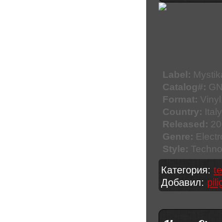
Label:
Mystik
Catalog#:
GN
Format:
Vinyl
Country:
Italy
Released:
20
Genre:
Electr
Style:
Techno
Категория:
t
Добавил:
pil