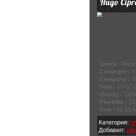
Hugo Cipr
Genre :
Techn
Catalognr :
T
Company :
T
Date :
07-07-
Quality :
320k
Playtime :
19:
Size :
43,10 
Категория:
t
Добавил:
pil