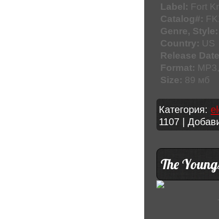
Label:
Fort K
Catalog#:
FK
Genre, Style:
Country:
US
Release Date
Format:
MP3,
Size:
89 мб
Категория:
e
1107 | Добав
The Youngs