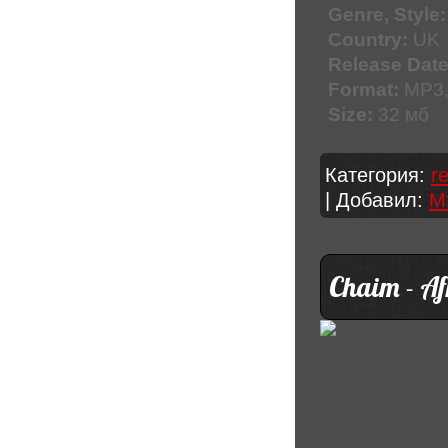
Genre, Style:
Country:
UK
Release Date
Format:
MP3,
Size:
32 мб
Категория:
r
| Добавил:
M
Chaim - A