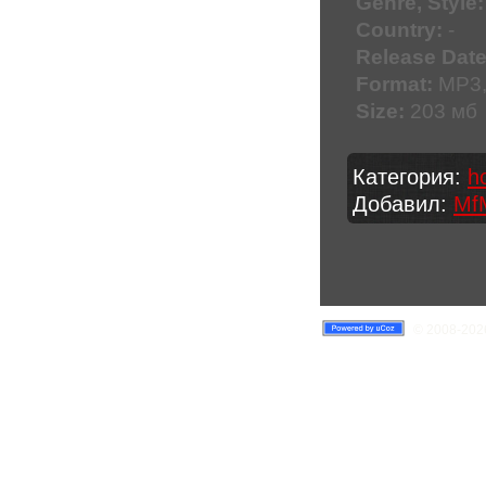
Genre, Style:
Country:
-
Release Date
Format:
MP3,
Size:
203 мб
Категория:
h
Добавил:
Mf
© 2008-2