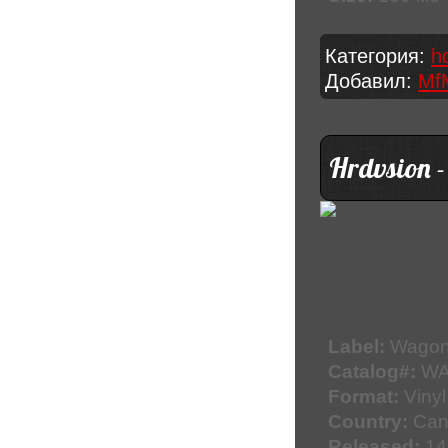
Категория:
h
Добавил:
Mf
Hrdvsion -
Label:
Wagon
Catalog#:
WA
Format:
Vinyl
Country:
Can
Released:
14