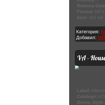
Release Date
Format:
MP3, 
Size:
162 мб
Категория:
h
Добавил:
Mf
VA - Hous
Label:
Atlanti
Catalog#:
AT
Genre, Style: