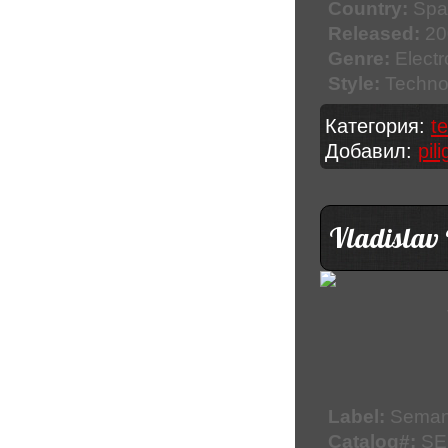
Country:
Spa
Released:
20
Genre:
Electr
Style:
Techno
Категория:
t
Добавил:
pil
Vladislav
Label:
Seman
Catalog#:
SE