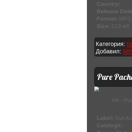
Country:
-
Release Date
Format:
MP3,
Size:
213 мб
Категория:
h
Добавил:
Mf
Pure Pacha
VA - Pu
Label:
Gut Ac
Catalog#:
-