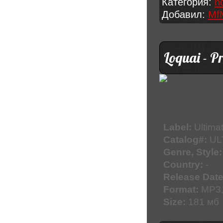
Категория:
h
Добавил:
Mf
Loquai - P
Label:
Ultima
Catalog#:
UL
Genre, Style:
Country:
-
Release Date
Format:
MP3,
Size:
181 мб