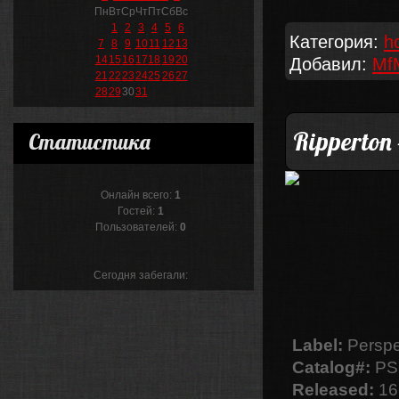
Пн
Вт
Ср
Чт
Пт
Сб
Вс
1
2
3
4
5
6
Категория:
h
7
8
9
10
11
12
13
14
15
16
17
18
19
20
Добавил:
Mf
21
22
23
24
25
26
27
28
29
30
31
Ripperton 
Статистика
Онлайн всего:
1
Гостей:
1
Пользователей:
0
Сегодня забегали:
Label:
Perspe
Catalog#:
PS
Released:
16