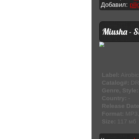
Добавил:
pil
Miusha - S
Label:
Airobi
Catalog#:
DR
Genre, Style:
Country:
-
Release Date
Format:
MP3,
Size:
117 мб