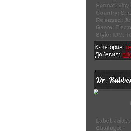
Format:
Vinyl
Country:
Spa
Released:
Ju
Genre:
Electr
Style:
IDM, T
Категория:
t
Добавил:
pil
Dr. Rubbe
Label:
Jalape
Catalog#:
-