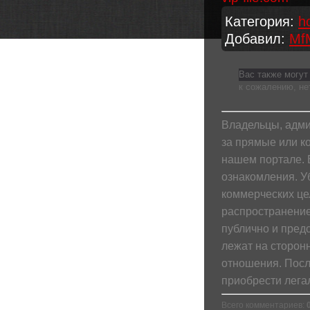
Категория
:
h
Добавил
:
Mf
Вас также могут
к сожалению, не
Владельцы, адми
за прямые или к
нашем портале. 
ознакомления. У
коммерческих це
распространение
публично и пред
лежат на сторонн
отношения. Посл
приобрести лега
Всего комментариев
: