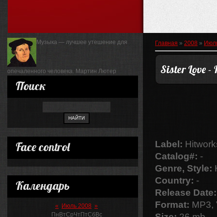
Музыка — лучшее утешение для
Главная
»
2008
»
Июл
Sister Love 
опечаленного человека.
Мартин Лютер
Поиск
Label:
Hitwork
Face control
Catalog#:
-
Genre, Style:
Country:
-
Календарь
Release Date:
Format:
MP3, 
«
Июль 2008
»
Пн
Вт
Ср
Чт
Пт
Сб
Вс
Size:
26 mb