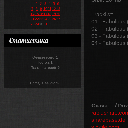
1
2
3
4
5
6
7
8
9
10
11
12
13
Tracklist:
14
15
16
17
18
19
20
21
22
23
24
25
26
27
01 - Fabulous 
28
29
30
31
02 - Fabulous 
03 - Fabulous 
Статистика
04 - Fabulous 
Онлайн всего:
1
Гостей:
1
Пользователей:
0
Сегодня забегали:
Скачать / Do
rapidshare.co
sharebase.de
vip-file.com